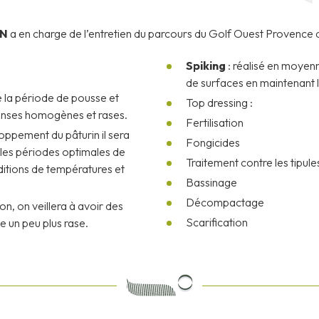
EN
a en charge de l’entretien du parcours du Golf Ouest Provenc
Spiking
: réalisé en moyenne
de surfaces en maintenant le
e la période de pousse et
Top dressing :
denses homogènes et rases.
Fertilisation
loppement du pâturin il sera
Fongicides
 les périodes optimales de
Traitement contre les tipules
ditions de températures et
Bassinage
Décompactage
on, on veillera à avoir des
Scarification
e un peu plus rase.